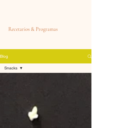
Recetarios & Programas
Blog
Snacks
All
Vida
saludable
Desayuno
Plato
fuerte
Ensaladas