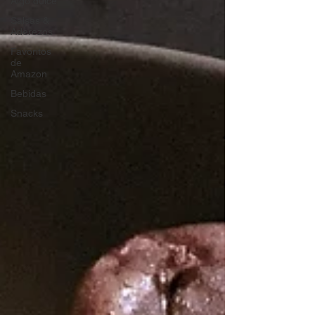
Algo dulce
Salsas &
Aderezos
Favoritos
de
Amazon
Bebidas
Snacks