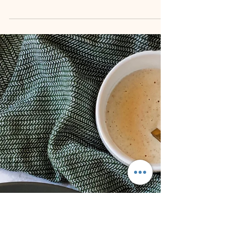
GALLETAS DE
CHOCOLATE SIN HORNO
INGREDIENTES: - 50 gr de avena molida ( 1/2 de
taza aprox.) - 30 gr de hojuelas avena ( 1⁄4 de taza
aprox.) - 20 gr de linaza molida ( 1...