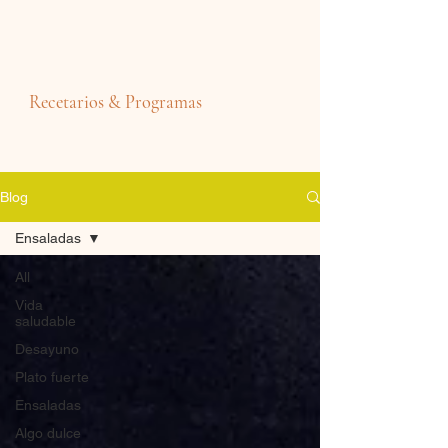
Recetarios & Programas
Blog
Ensaladas
All
Vida
saludable
Desayuno
Plato fuerte
Ensaladas
Algo dulce