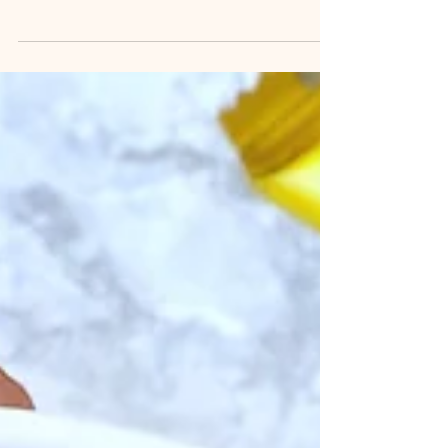
verduras congeladas - 1 taza de kale orgánico
@mrluckyfresco - 3/4 taza de garbanzos cocidos
y...