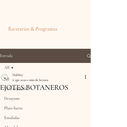
Recetarios & Programas
Entrada
All
Halthey
All
6 ago 2020
1 min de lectura
EJOTES BOTANEROS
Vida saludable
Desayuno
Plato fuerte
Ensaladas