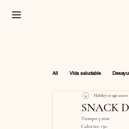
All
Vida saludable
Desayu
Halthey
10 ago 2020
1
Favoritos de Amazon
Beb
SNACK D
Tiempo:5 min
Calorías: 150