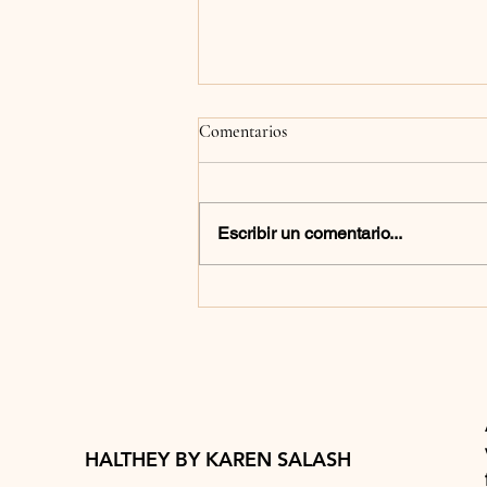
Comentarios
Escribir un comentario...
BITES DE REESE´S
HALTHEY BY KAREN SALASH