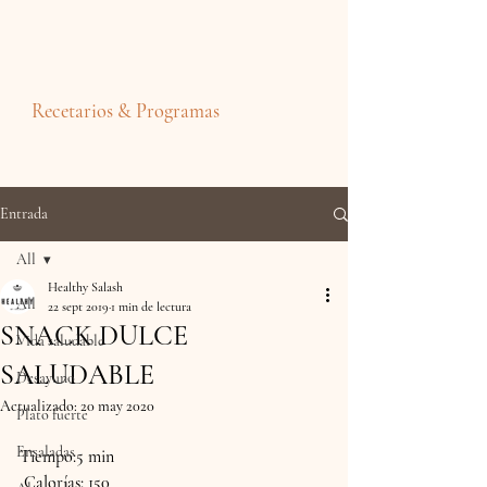
Recetarios & Programas
Entrada
All
Healthy Salash
All
22 sept 2019
1 min de lectura
SNACK DULCE
Vida saludable
SALUDABLE
Desayuno
Actualizado:
20 may 2020
Plato fuerte
Ensaladas
Tiempo:5 min
 Calorías: 150