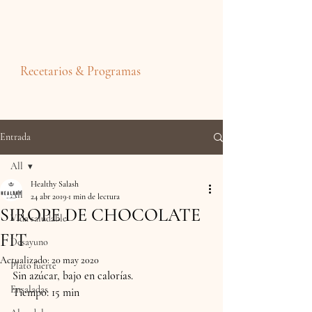
Recetarios & Programas
Entrada
All
Healthy Salash
All
24 abr 2019
1 min de lectura
SIROPE DE CHOCOLATE
Vida saludable
FIT
Desayuno
Actualizado:
20 may 2020
Plato fuerte
Sin azúcar, bajo en calorías. 
Ensaladas
Tiempo: 15 min