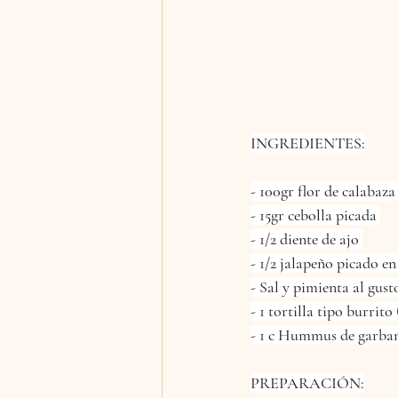
INGREDIENTES:
- 100gr flor de calabaza
- 15gr cebolla picada 
- 1/2 diente de ajo 
- 1/2 jalapeño picado en
- Sal y pimienta al gust
- 1 tortilla tipo burrito
- 1 c Hummus de garban
PREPARACIÓN: