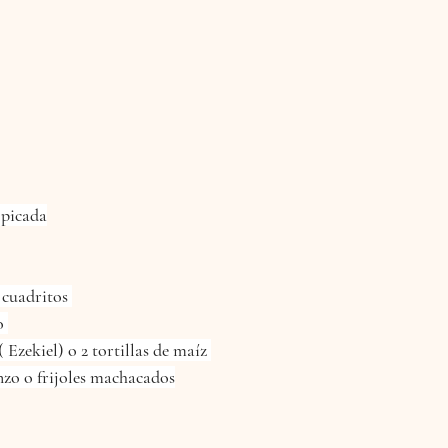
 picada
 cuadritos 
o 
 ( Ezekiel) o 2 tortillas de maíz 
zo o frijoles machacados