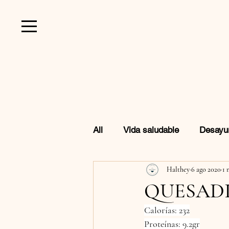
All
Vida saludable
Desayu
Halthey
6 ago 2020
1 
Favoritos de Amazon
Beb
QUESADI
Calorías: 232
Proteínas: 9.2gr