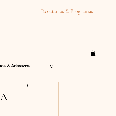
Recetarios & Programas
sas & Aderezos
ZA