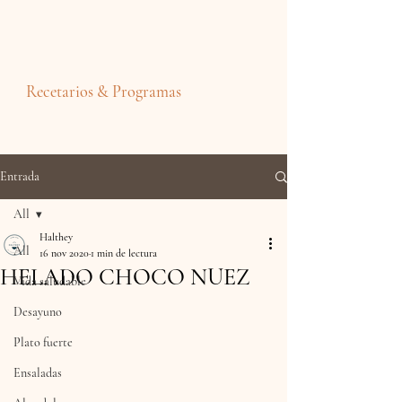
Recetarios & Programas
Entrada
All
Halthey
All
16 nov 2020
1 min de lectura
HELADO CHOCO NUEZ
Vida saludable
Desayuno
Plato fuerte
Ensaladas