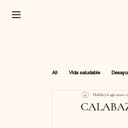
All
Vida saludable
Desayu
Halthey
6 ago 2020
1 
Favoritos de Amazon
Beb
CALABAZ