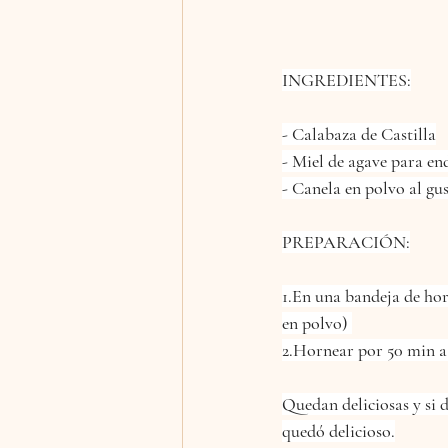
INGREDIENTES:
- Calabaza de Castilla
- Miel de agave para en
- Canela en polvo al gus
PREPARACIÓN:
1.En una bandeja de hor
en polvo) 
2.Hornear por 50 min a
Quedan deliciosas y si 
quedó delicioso.