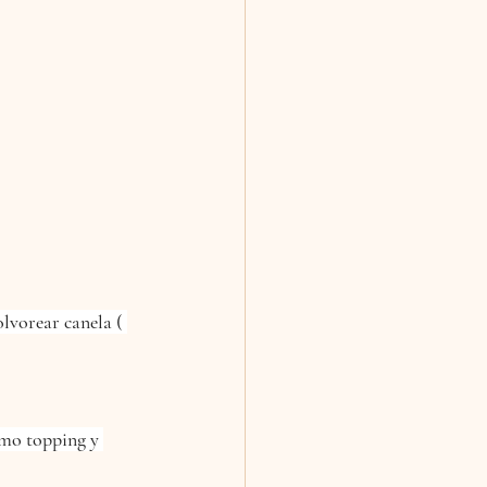
lvorear canela ( 
omo topping y 