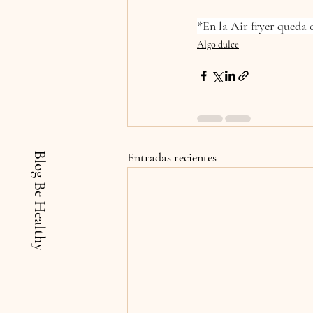
*En la Air fryer queda 
Algo dulce
Entradas recientes
Blog Be Healthy