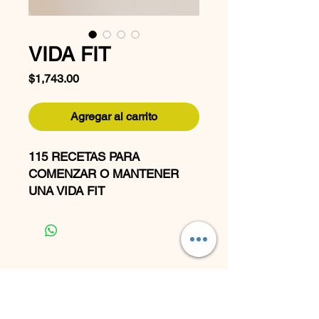
VIDA FIT
Precio
$1,743.00
Agregar al carrito
115 RECETAS PARA
COMENZAR O MANTENER
UNA VIDA FIT
Incluye 3 recetarios
EBOOK 1 Y RECETARIO 01:
VIDA FIT ($997 MXN)
Guía para una vida saludable
y fit
HALTHEY BY KAREN SALASH
Aprendes a diseñar tu plan