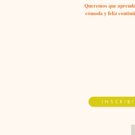
Queremos que aprendas 
cómoda y feliz continú
I N S C R I B I