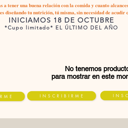
a tener una buena relación con la comida y cuanto alcances e
es diseñando tu nutrición, tú misma, sin necesidad de acudir
INICIAMOS 18 DE OCTUBRE
*Cupo limitado* EL ÚLTIMO DEL AÑO
No tenemos product
para mostrar en este mo
I N S C
I N S C R I B I R M E
 R M E