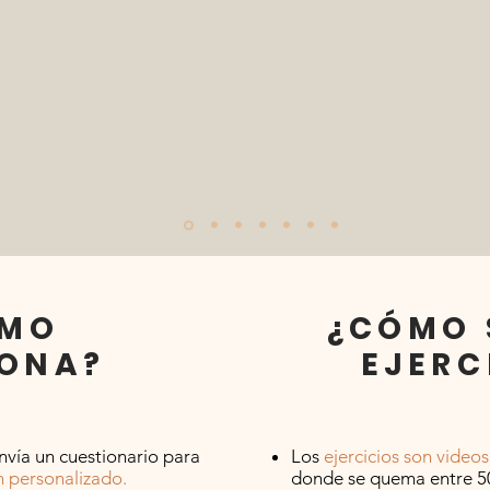
ÓMO
¿CÓMO 
ONA?
EJERC
nvía un cuestionario para
Los
ejercicios son video
n personalizado.
donde se quema entre 500