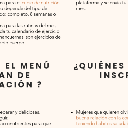
ma para el
curso de nutrición
plataforma y se envía tu
so depende del tipo de
mes.
do: completo, 8 semanas o
ma para las rutinas del mes,
 da tu calendario de ejercicio
mancuernas, son ejercicios de
ropio cuerpo .
 EL MENÚ
¿QUIÉNES
LAN DE
INSC
ACIÓN ?
eparar y deliciosas.
Mujeres que quieren olvi
guir.
buena relación con la c
 macronutrientes para que
teniendo hábitos saludab