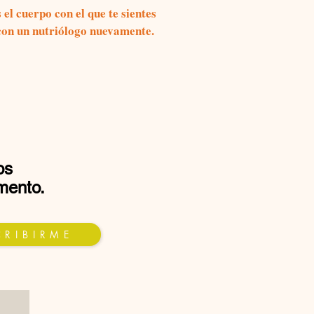
l cuerpo con el que te sientes
 con un nutriólogo nuevamente.
os
mento.
 R I B I R M E