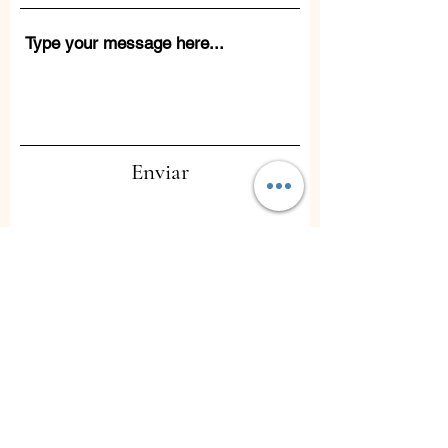
Enviar
Contacto
Instagram: @haltheysalash
Facebook: Halthey.salash
mail:
hola@healthysalash.com