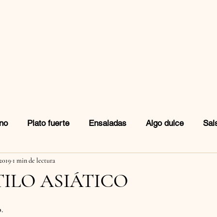
no
Plato fuerte
Ensaladas
Algo dulce
Sal
 2019
1 min de lectura
idas
Snacks
TILO ASIÁTICO
o.