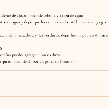
1 diente de ajo, un poco de cebolla y 1 taza de agua
litro de agua y dejar que hierva… cuando esté hirviendo agregar l
ezcla de la licuadora y  las verduras, dejar hervir por 5 o 8 min m
S
roteína puedes agregar 1 huevo duro. 
grega un poco de chipotle y gotas de limón ;) .