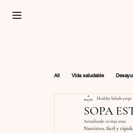
All
Vida saludable
Desayu
Healthy Salash
3 sept
Favoritos de Amazon
Beb
SOPA ES
Actualizado:
20 may 2020
Nutritivo, fácil y rápid