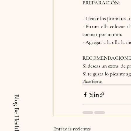
PREPARACIÓN:
- Licuar los jitomates, 
- En una olla colocar 1 
cocinar por 10 min.
- Agregar a la olla la m
RECOMENDACIONE
Si deseas un extra  de p
Si te gusta lo picante a
Plato fuerte
Blog Be Healthy
Entradas recientes