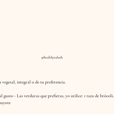
@healthysalash
a vegetal, integral o de tu preferencia.
l gusto - Las verduras que prefieras, yo utilice: 1 taza de brócoli,
hayote 