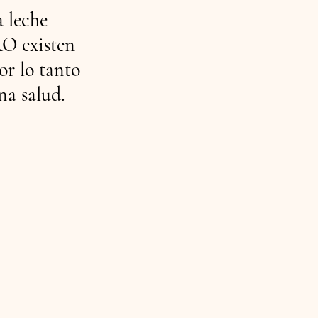
 leche 
RO existen 
or lo tanto 
na salud.