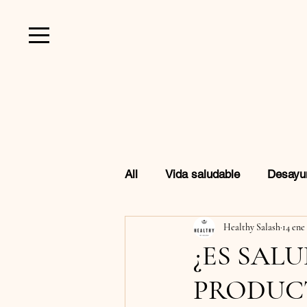
All
Vida saludable
Desayu
Healthy Salash
14 ene
Favoritos de Amazon
Beb
¿ES SAL
PRODUC