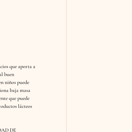
icios que aporta a 
al buen 
en niños puede 
siona baja masa 
ente que puede 
roductos lácteos 
AD DE 