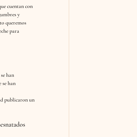
 que cuentan con 
gumbres y 
sto queremos 
eche para 
 se han 
 se han 
rd publicaron un 
desnatados 