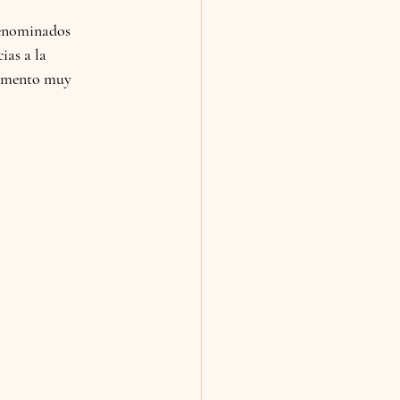
denominados 
ias a la 
alimento muy 