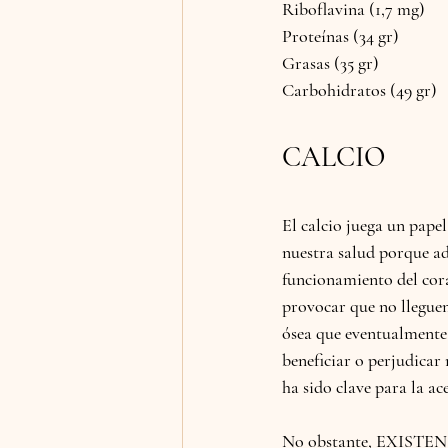
Riboflavina (1,7 mg)
Proteínas (34 gr)
Grasas (35 gr)
Carbohidratos (49 gr)
CALCIO
El calcio juega un papel
nuestra salud porque ad
funcionamiento del cora
provocar que no lleguen 
ósea que eventualmente 
beneficiar o perjudicar 
ha sido clave para la ac
No obstante, 
EXISTE