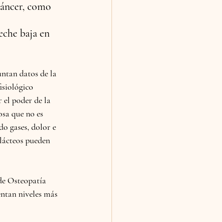
áncer,
 como 
eche baja en 
untan datos de la 
isiológico 
 el poder de la 
osa que no es 
o gases, dolor e 
lácteos pueden 
de Osteopatía 
entan niveles más 