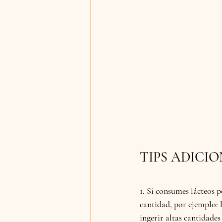
TIPS ADICI
1. Si consumes lácteos p
cantidad, por ejemplo: la
ingerir altas cantidades