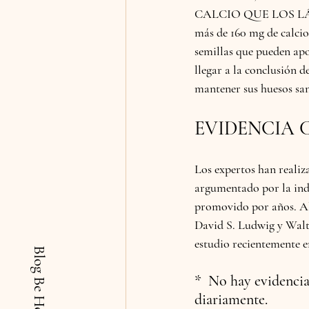
CALCIO QUE LOS L
más de 160 mg de calcio
semillas que pueden apo
llegar a la conclusión d
mantener sus huesos sa
EVIDENCIA C
Los expertos han realiz
argumentado por la indu
promovido por años. Alg
David S. Ludwig y Walte
estudio recientemente en
Blog Be Healthy
*  No hay evidencia
diariamente.